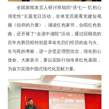
全国新闻发言人研讨班组织“庆七一 忆初心
强党性”主题党日活动，全体党员观看党建短视
频《信仰的力量》，诵读红色家书，合唱红色歌
曲，还开展了“走读中浦院”活动，通过回顾党的
百年光辉历程特别是革命先烈们经历的血与火、
生与死的考验，进一步坚定理想信念，强化初心
使命。大家表示，要以实际行动传承红色基因，
为奋力实现中国式现代化贡献力量。