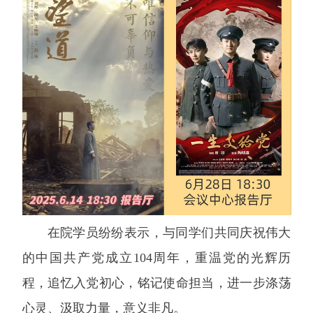
在院学员纷纷表示，与同学们共同庆祝伟大
的中国共产党成立104周年，重温党的光辉历
程，追忆入党初心，铭记使命担当，进一步涤荡
心灵、汲取力量，意义非凡。