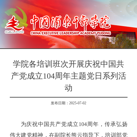
学院各培训班次开展庆祝中国共
产党成立104周年主题党日系列活
动
发布日期：2025-07-02
为庆祝中国共产党成立104周年，传承弘扬
伟大建党精神，在副院长熊云指导下，培训部党