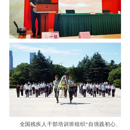
全国残疾人干部培训班组织“自强践初心、