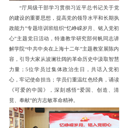
“厅局级干部学习贯彻习近平总书记关于党
的建设的重要思想，提高党的领导水平和长期执
政能力”专题培训班组织“忆峥嵘岁月、铭入党初
心”主题党日活动，特邀教学研究部何帆同志讲
解学院“中共中央在上海十二年”主题教室展陈内
容，引导大家从波澜壮阔的革命历史中汲取智慧
力量；5位学员过集体政治生日，共话入党初
心，牢记使命担当；学员们重温红色经典，诵读
《可爱的中国》，深刻感悟“爱国、创造、清
贫、奉献”的方志敏革命精神。